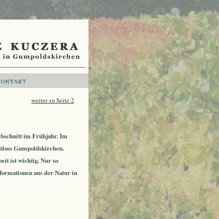
weiter zu Seite 2
ebschnitt im Frühjahr. Im
chloss Gumpoldskirchen.
it ist wichtig. Nur so
formationen aus der Natur in